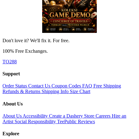
Don't love it? We'll fix it. For free.
100% Free Exchanges.
TO288
Support
Order Status
Contact Us
Coupon Codes
FAQ
Free Shipping
Refunds & Returns
Shipping Info
Size Chart
About Us
About Us
Accessibility
Create a Dashery Store
Careers
Hire an
Artist
Social Responsibility
TeePublic Reviews
Explore