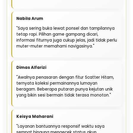
Nabila Arum
"Saya sering buka lewat ponsel dan tampilannya
tetap rapi. Pilihan game gampang dicari,
informasi fiturnya juga cukup jelas, jadi tidak perlu
muter-muter memahami navigasinya."
Dimas Alfarizi
"Awalnya penasaran dengan fitur Scatter Hitam,
ternyata koleksi permainannya lumayan
beragam. Beberapa putaran punya kejutan unik
yang bikin sesi bermain tidak terasa monoton."
Keisya Maharani
"Layanan bantuannya responsif waktu saya
sempat bingung mengecek status akun.