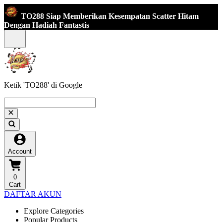
TO288 Siap Memberikan Kesempatan Scatter Hitam
Dengan Hadiah Fantastis
Ketik 'TO288' di Google
Account
0
Cart
DAFTAR AKUN
Explore Categories
Popular Products