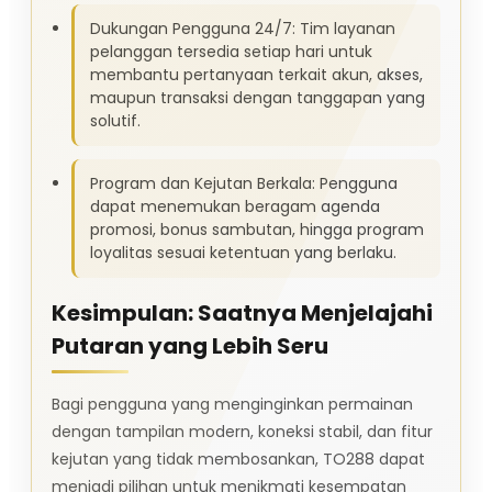
Dukungan Pengguna 24/7: Tim layanan
pelanggan tersedia setiap hari untuk
membantu pertanyaan terkait akun, akses,
maupun transaksi dengan tanggapan yang
solutif.
Program dan Kejutan Berkala: Pengguna
dapat menemukan beragam agenda
promosi, bonus sambutan, hingga program
loyalitas sesuai ketentuan yang berlaku.
Kesimpulan: Saatnya Menjelajahi
Putaran yang Lebih Seru
Bagi pengguna yang menginginkan permainan
dengan tampilan modern, koneksi stabil, dan fitur
kejutan yang tidak membosankan, TO288 dapat
menjadi pilihan untuk menikmati kesempatan