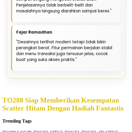
Penjelasannya tidak berbelit-belit dan
masalahnya langsung diarahkan sampai beres."
Fajar Ramadhan
"Desainnya terlihat modern tetapi tidak bikin
perangkat berat. Fitur permainan berjalan stabil
dan menu transaksi juga tersusun jelas, cocok
buat yang suka akses praktis."
TO288 Siap Memberikan Kesempatan
Scatter Hitam Dengan Hadiah Fantastis
Trending Tags