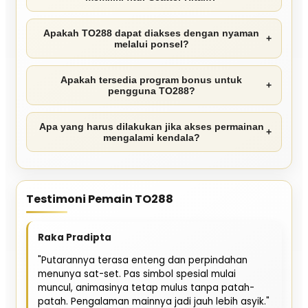
Apakah TO288 dapat diakses dengan nyaman
+
melalui ponsel?
Apakah tersedia program bonus untuk
+
pengguna TO288?
Apa yang harus dilakukan jika akses permainan
+
mengalami kendala?
Testimoni Pemain TO288
Raka Pradipta
"Putarannya terasa enteng dan perpindahan
menunya sat-set. Pas simbol spesial mulai
muncul, animasinya tetap mulus tanpa patah-
patah. Pengalaman mainnya jadi jauh lebih asyik."