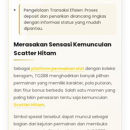
Pengelolaan Transaksi Efisien: Proses
deposit dan penarikan dirancang ringkas
dengan informasi status yang mudah
dipantau.
Merasakan Sensasi Kemunculan
Scatter Hitam
Sebagai
platform permainan slot
dengan koleksi
beragam, TO288 menghadirkan banyak pilihan
permainan yang memiliki karakter, pola putaran,
dan fitur bonus berbeda. Salah satu momen yang
paling bikin penasaran tentu saja kemunculan
Scatter Hitam
.
Simbol spesial tersebut dapat muncul sebagai
bagian dari kejutan permainan dan membuka