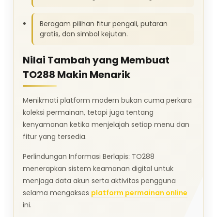
Beragam pilihan fitur pengali, putaran
gratis, dan simbol kejutan.
Nilai Tambah yang Membuat
TO288 Makin Menarik
Menikmati platform modern bukan cuma perkara
koleksi permainan, tetapi juga tentang
kenyamanan ketika menjelajah setiap menu dan
fitur yang tersedia.
Perlindungan Informasi Berlapis: TO288
menerapkan sistem keamanan digital untuk
menjaga data akun serta aktivitas pengguna
selama mengakses
platform permainan online
ini.