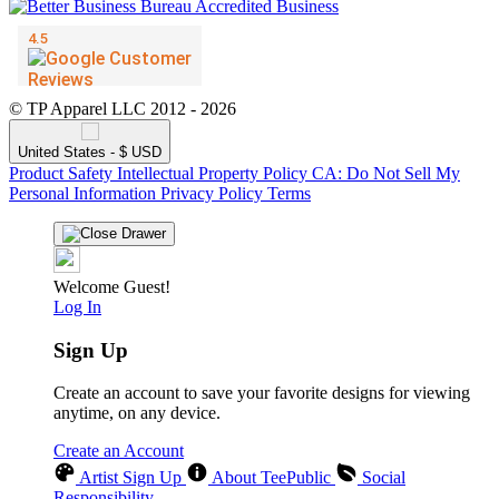
© TP Apparel LLC 2012 - 2026
United States - $ USD
Product Safety
Intellectual Property Policy
CA: Do Not Sell My
Personal Information
Privacy Policy
Terms
Welcome Guest!
Log In
Sign Up
Create an account to save your favorite designs for viewing
anytime, on any device.
Create an Account
Artist Sign Up
About TeePublic
Social
Responsibility