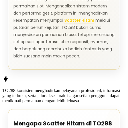
permainan slot. Mengandalkan sistem modern
dan performa gesit, platform ini menghadirkan
kesempatan menjumpai
Scatter Hitam
melalui
putaran penuh kejutan. TO288 bukan cuma
menyediakan permainan biasa, tetapi merancang
setiap sesi agar terasa lebih responsif, nyaman,
dan berpeluang membuka hadiah fantastis yang
bikin suasana main makin pecah.
TO288
konsisten menghadirkan pelayanan profesional, informasi
yang terbuka, serta jalur akses praktis agar setiap pengguna dapat
menikmati permainan dengan lebih leluasa.
Mengapa Scatter Hitam di TO288