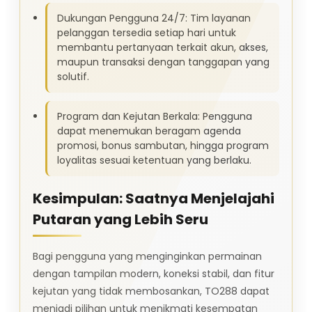
Dukungan Pengguna 24/7: Tim layanan
pelanggan tersedia setiap hari untuk
membantu pertanyaan terkait akun, akses,
maupun transaksi dengan tanggapan yang
solutif.
Program dan Kejutan Berkala: Pengguna
dapat menemukan beragam agenda
promosi, bonus sambutan, hingga program
loyalitas sesuai ketentuan yang berlaku.
Kesimpulan: Saatnya Menjelajahi
Putaran yang Lebih Seru
Bagi pengguna yang menginginkan permainan
dengan tampilan modern, koneksi stabil, dan fitur
kejutan yang tidak membosankan, TO288 dapat
menjadi pilihan untuk menikmati kesempatan