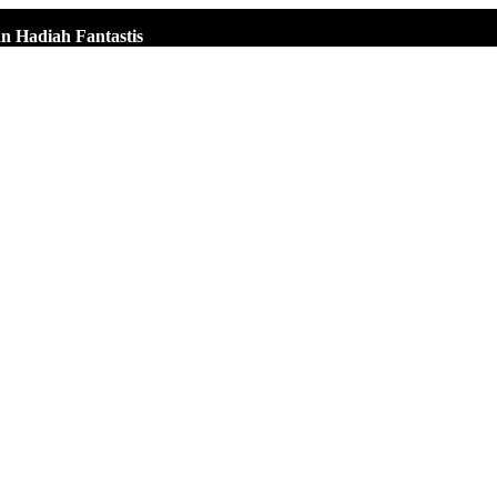
 Hadiah Fantastis