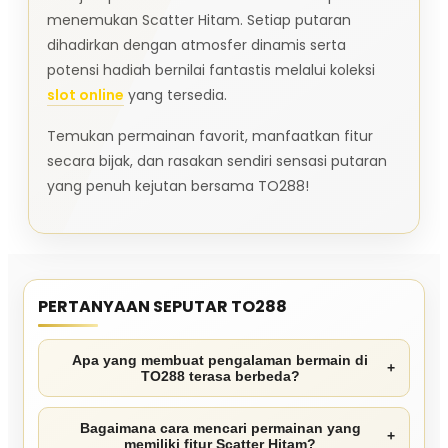
menemukan Scatter Hitam. Setiap putaran
dihadirkan dengan atmosfer dinamis serta
potensi hadiah bernilai fantastis melalui koleksi
slot online
yang tersedia.
Temukan permainan favorit, manfaatkan fitur
secara bijak, dan rasakan sendiri sensasi putaran
yang penuh kejutan bersama TO288!
PERTANYAAN SEPUTAR TO288
Apa yang membuat pengalaman bermain di
+
TO288 terasa berbeda?
Bagaimana cara mencari permainan yang
+
memiliki fitur Scatter Hitam?