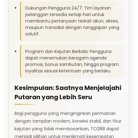
Dukungan Pengguna 24/7: Tim layanan
pelanggan tersedia setiap hari untuk
membantu pertanyaan terkait akun, akses,
maupun transaksi dengan tanggapan yang
solutif.
Program dan Kejutan Berkala: Pengguna
dapat menemukan beragam agenda
promosi, bonus sambutan, hingga program
loyalitas sesuai ketentuan yang berlaku.
Kesimpulan: Saatnya Menjelajahi
Putaran yang Lebih Seru
Bagi pengguna yang menginginkan permainan
dengan tampilan modern, koneksi stabil, dan fitur
kejutan yang tidak membosankan, TO288 dapat
menjadi pilihan untuk menikmati kesempatan