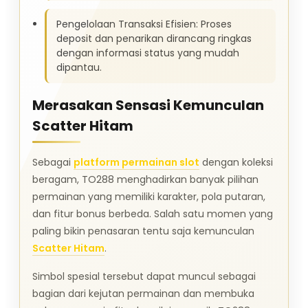
Pengelolaan Transaksi Efisien: Proses
deposit dan penarikan dirancang ringkas
dengan informasi status yang mudah
dipantau.
Merasakan Sensasi Kemunculan
Scatter Hitam
Sebagai
platform permainan slot
dengan koleksi
beragam, TO288 menghadirkan banyak pilihan
permainan yang memiliki karakter, pola putaran,
dan fitur bonus berbeda. Salah satu momen yang
paling bikin penasaran tentu saja kemunculan
Scatter Hitam
.
Simbol spesial tersebut dapat muncul sebagai
bagian dari kejutan permainan dan membuka