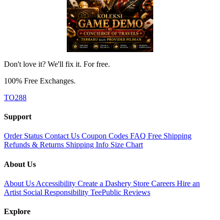
Don't love it? We'll fix it. For free.
100% Free Exchanges.
TO288
Support
Order Status
Contact Us
Coupon Codes
FAQ
Free Shipping
Refunds & Returns
Shipping Info
Size Chart
About Us
About Us
Accessibility
Create a Dashery Store
Careers
Hire an
Artist
Social Responsibility
TeePublic Reviews
Explore