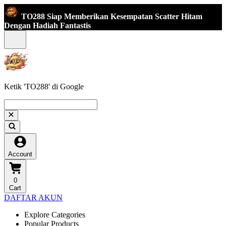
TO288 Siap Memberikan Kesempatan Scatter Hitam
Dengan Hadiah Fantastis
Ketik 'TO288' di Google
Account
0
Cart
DAFTAR AKUN
Explore Categories
Popular Products