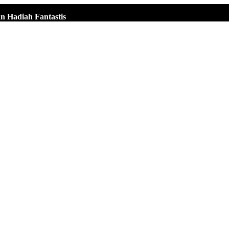
 Hadiah Fantastis