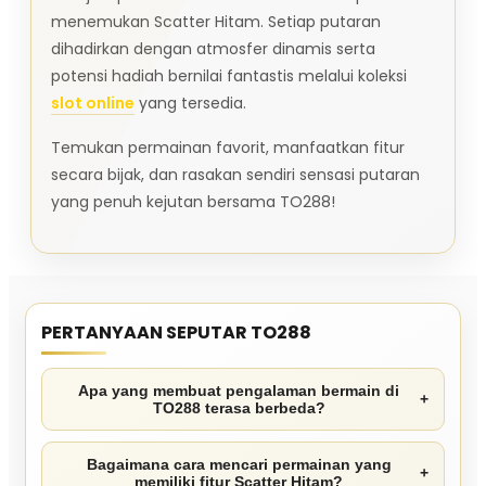
menemukan Scatter Hitam. Setiap putaran
dihadirkan dengan atmosfer dinamis serta
potensi hadiah bernilai fantastis melalui koleksi
slot online
yang tersedia.
Temukan permainan favorit, manfaatkan fitur
secara bijak, dan rasakan sendiri sensasi putaran
yang penuh kejutan bersama TO288!
PERTANYAAN SEPUTAR TO288
Apa yang membuat pengalaman bermain di
+
TO288 terasa berbeda?
Bagaimana cara mencari permainan yang
+
memiliki fitur Scatter Hitam?