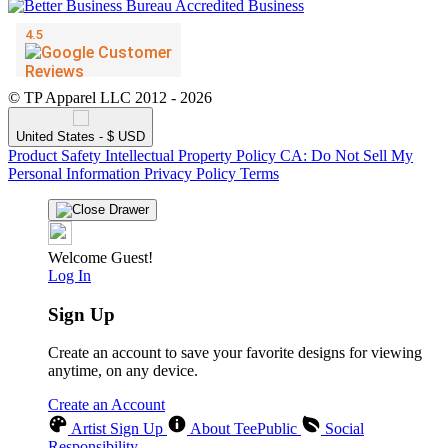
© TP Apparel LLC 2012 - 2026
United States - $ USD
Product Safety
Intellectual Property Policy
CA: Do Not Sell My
Personal Information
Privacy Policy
Terms
Welcome Guest!
Log In
Sign Up
Create an account to save your favorite designs for viewing
anytime, on any device.
Create an Account
Artist Sign Up
About TeePublic
Social
Responsibility