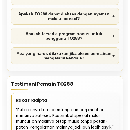
Apakah TO288 dapat diakses dengan nyaman
+
melalui ponsel?
Apakah tersedia program bonus untuk
+
pengguna TO288?
Apa yang harus dilakukan jika akses permainan
+
mengalami kendala?
Testimoni Pemain TO288
Raka Pradipta
"Putarannya terasa enteng dan perpindahan
menunya sat-set. Pas simbol spesial mulai
muncul, animasinya tetap mulus tanpa patah-
patah. Pengalaman mainnya jadi jauh lebih asyik."