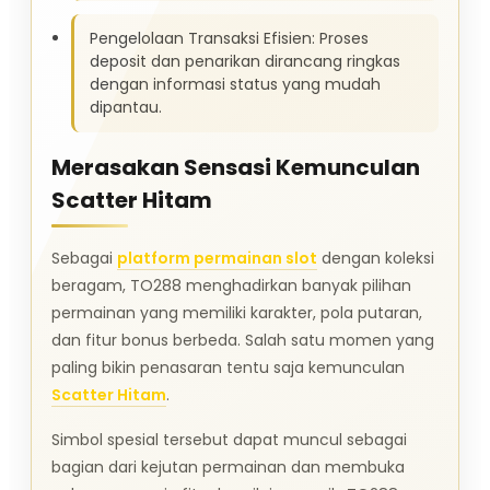
Pengelolaan Transaksi Efisien: Proses
deposit dan penarikan dirancang ringkas
dengan informasi status yang mudah
dipantau.
Merasakan Sensasi Kemunculan
Scatter Hitam
Sebagai
platform permainan slot
dengan koleksi
beragam, TO288 menghadirkan banyak pilihan
permainan yang memiliki karakter, pola putaran,
dan fitur bonus berbeda. Salah satu momen yang
paling bikin penasaran tentu saja kemunculan
Scatter Hitam
.
Simbol spesial tersebut dapat muncul sebagai
bagian dari kejutan permainan dan membuka