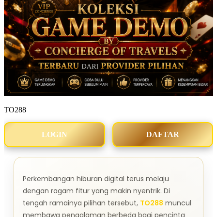
TO288
LOGIN
DAFTAR
Perkembangan hiburan digital terus melaju
dengan ragam fitur yang makin nyentrik. Di
tengah ramainya pilihan tersebut,
TO288
muncul
membawa pengalaman berbeda bagi pencinta