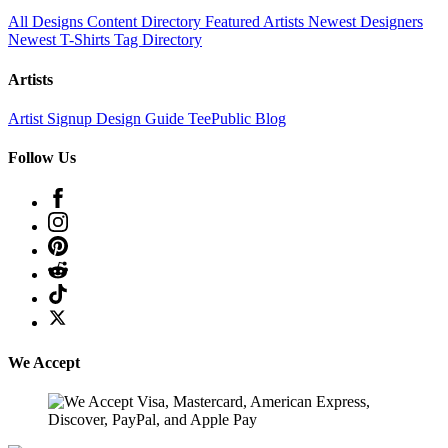
All Designs
Content Directory
Featured Artists
Newest Designers
Newest T-Shirts
Tag Directory
Artists
Artist Signup
Design Guide
TeePublic Blog
Follow Us
We Accept