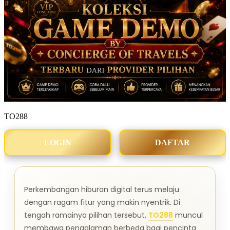
TO288
LOGIN
DAFTAR
Perkembangan hiburan digital terus melaju
dengan ragam fitur yang makin nyentrik. Di
tengah ramainya pilihan tersebut,
TO288
muncul
membawa pengalaman berbeda bagi pencinta