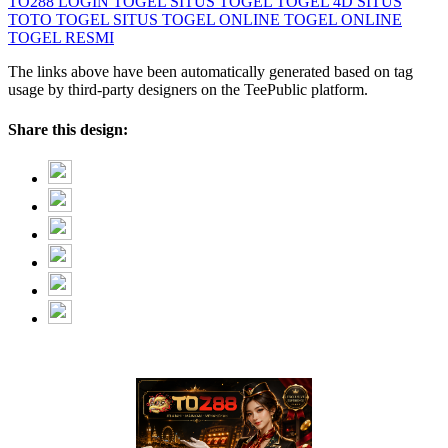
TO288
LOGIN TOGEL
SITUS TOGEL
TOGEL 4D
SITUS
TOTO TOGEL
SITUS TOGEL ONLINE
TOGEL ONLINE
TOGEL RESMI
The links above have been automatically generated based on tag
usage by third-party designers on the TeePublic platform.
Share this design: