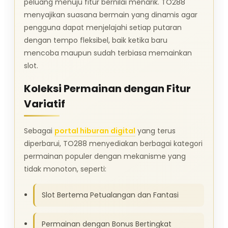
peluang menuju fitur bernilai menarik. TO288
menyajikan suasana bermain yang dinamis agar
pengguna dapat menjelajahi setiap putaran
dengan tempo fleksibel, baik ketika baru
mencoba maupun sudah terbiasa memainkan
slot.
Koleksi Permainan dengan Fitur
Variatif
Sebagai
portal hiburan digital
yang terus
diperbarui, TO288 menyediakan berbagai kategori
permainan populer dengan mekanisme yang
tidak monoton, seperti:
Slot Bertema Petualangan dan Fantasi
Permainan dengan Bonus Bertingkat