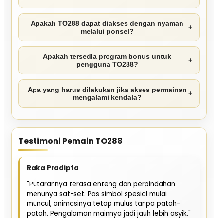
Apakah TO288 dapat diakses dengan nyaman
+
melalui ponsel?
Apakah tersedia program bonus untuk
+
pengguna TO288?
Apa yang harus dilakukan jika akses permainan
+
mengalami kendala?
Testimoni Pemain TO288
Raka Pradipta
"Putarannya terasa enteng dan perpindahan
menunya sat-set. Pas simbol spesial mulai
muncul, animasinya tetap mulus tanpa patah-
patah. Pengalaman mainnya jadi jauh lebih asyik."