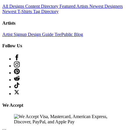
All Designs
Content Directory
Featured Artists
Newest Designers
Newest T-Shirts
Tag Directory
Artists
Artist Signup
Design Guide
TeePublic Blog
Follow Us
We Accept