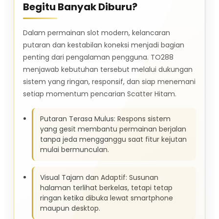
Begitu Banyak Diburu?
Dalam permainan slot modern, kelancaran
putaran dan kestabilan koneksi menjadi bagian
penting dari pengalaman pengguna. TO288
menjawab kebutuhan tersebut melalui dukungan
sistem yang ringan, responsif, dan siap menemani
setiap momentum pencarian Scatter Hitam.
Putaran Terasa Mulus: Respons sistem
yang gesit membantu permainan berjalan
tanpa jeda mengganggu saat fitur kejutan
mulai bermunculan.
Visual Tajam dan Adaptif: Susunan
halaman terlihat berkelas, tetapi tetap
ringan ketika dibuka lewat smartphone
maupun desktop.