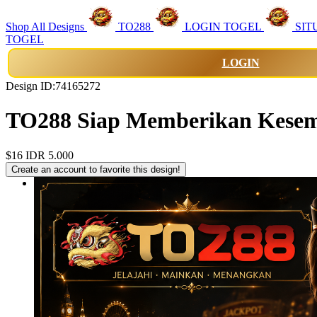
Shop All Designs
TO288
LOGIN TOGEL
SIT
TOGEL
LOGIN
Design ID:74165272
TO288 Siap Memberikan Kesemp
$16
IDR 5.000
Create an account to favorite this design!