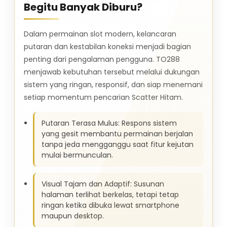
Begitu Banyak Diburu?
Dalam permainan slot modern, kelancaran
putaran dan kestabilan koneksi menjadi bagian
penting dari pengalaman pengguna. TO288
menjawab kebutuhan tersebut melalui dukungan
sistem yang ringan, responsif, dan siap menemani
setiap momentum pencarian Scatter Hitam.
Putaran Terasa Mulus: Respons sistem
yang gesit membantu permainan berjalan
tanpa jeda mengganggu saat fitur kejutan
mulai bermunculan.
Visual Tajam dan Adaptif: Susunan
halaman terlihat berkelas, tetapi tetap
ringan ketika dibuka lewat smartphone
maupun desktop.