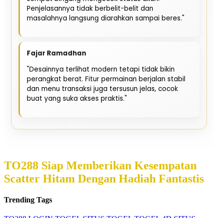
Penjelasannya tidak berbelit-belit dan
masalahnya langsung diarahkan sampai beres."
Fajar Ramadhan
"Desainnya terlihat modern tetapi tidak bikin
perangkat berat. Fitur permainan berjalan stabil
dan menu transaksi juga tersusun jelas, cocok
buat yang suka akses praktis."
TO288 Siap Memberikan Kesempatan
Scatter Hitam Dengan Hadiah Fantastis
Trending Tags