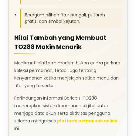
Beragam pilihan fitur pengali, putaran
gratis, dan simbol kejutan.
Nilai Tambah yang Membuat
TO288 Makin Menarik
Menikmati platform modern bukan cuma perkara
koleksi permainan, tetapi juga tentang
kenyamanan ketika menjelajah setiap menu dan
fitur yang tersedia.
Perlindungan Informasi Berlapis: TO288
menerapkan sistem keamanan digital untuk
menjaga data akun serta aktivitas pengguna
selama mengakses
platform permainan online
ini.