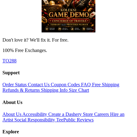
Don't love it? We'll fix it. For free.
100% Free Exchanges.
TO288
Support
Order Status
Contact Us
Coupon Codes
FAQ
Free Shipping
Refunds & Returns
Shipping Info
Size Chart
About Us
About Us
Accessibility
Create a Dashery Store
Careers
Hire an
Artist
Social Responsibility
TeePublic Reviews
Explore