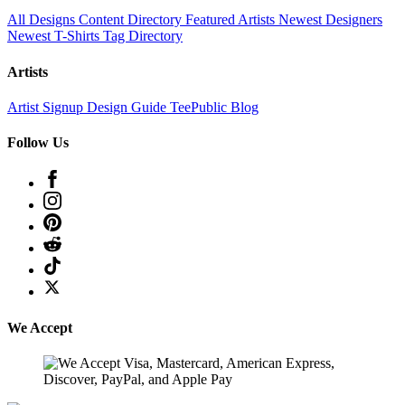
All Designs
Content Directory
Featured Artists
Newest Designers
Newest T-Shirts
Tag Directory
Artists
Artist Signup
Design Guide
TeePublic Blog
Follow Us
We Accept