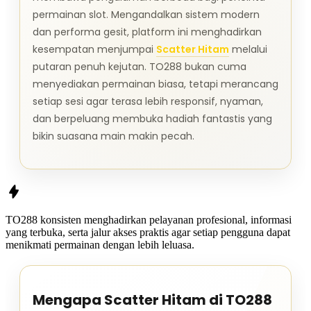
permainan slot. Mengandalkan sistem modern
dan performa gesit, platform ini menghadirkan
kesempatan menjumpai
Scatter Hitam
melalui
putaran penuh kejutan. TO288 bukan cuma
menyediakan permainan biasa, tetapi merancang
setiap sesi agar terasa lebih responsif, nyaman,
dan berpeluang membuka hadiah fantastis yang
bikin suasana main makin pecah.
TO288
konsisten menghadirkan pelayanan profesional, informasi
yang terbuka, serta jalur akses praktis agar setiap pengguna dapat
menikmati permainan dengan lebih leluasa.
Mengapa Scatter Hitam di TO288